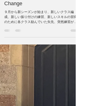
Move & Inspire
2024年10月28日
読了時間: 3分
New Beginnings and
Challenges: Adapting to a New
Dance Studio and Embracing
Change
９月から新シーズンが始まり、新しいクラス編
成、新しい振り付けの練習、新しいスキルの習得
のために各クラス励んでいた矢先、突然練習がで
きるスタジオを失いました（涙） 不幸中の幸い、
２週間レッスンがお休みの予定だった週に知らせ
を受けました。...