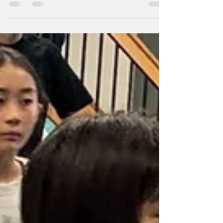
最終通し稽古の様子 いよいよ今週土曜日本番で
す！ 昨日最後に全体練習を行いました。 初めて出
演者全員揃っての練習。長丁場の練習になりまし
たが、子供たち集中力を切らさず大変よくがんば
りました。 この頑張りの成果を是非見に来てくだ
さい！！ March 22nd....