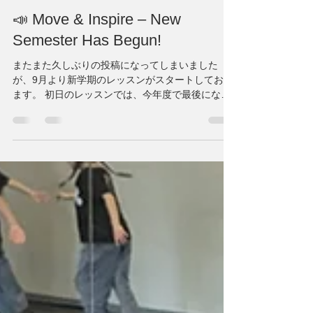
Move & Inspire
2025年9月30日
読了時間: 2分
📣 Move & Inspire – New
Semester Has Begun!
またまた久しぶりの投稿になってしまいました
が、9月より新学期のレッスンがスタートしており
ます。 初日のレッスンでは、今年度で最後になる
メンバーのお誕生日をみんなでサプライズでお祝
いしました🎂✨これは子供たちが自ら始めた伝統
で、「最後の誕生日はみんなで祝う！」という心
温まる...